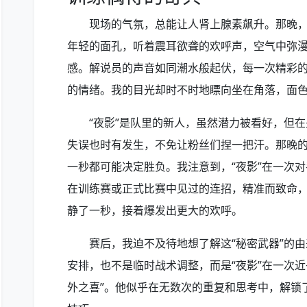
现场的气氛，总能让人肾上腺素飙升。那晚
年轻的面孔，听着震耳欲聋的欢呼声，空气中弥
感。解说员的声音如同潮水般起伏，每一次精彩
的情绪。我的目光却时不时地瞟向坐在角落，面色
“夜影”是队里的新人，虽然潜力被看好，但
失误也时有发生，不免让粉丝们捏一把汗。那晚
一秒都可能决定胜负。我注意到，“夜影”在一次
在训练赛或正式比赛中见过的连招，精准而致命
静了一秒，接着爆发出更大的欢呼。
赛后，我迫不及待地想了解这“秘密武器”的
安排，也不是临时战术调整，而是“夜影”在一次
外之喜”。他似乎在无数次的重复和思考中，解锁