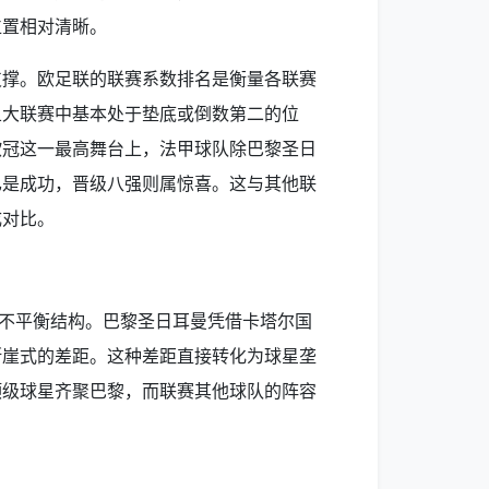
位置相对清晰。
支撑。欧足联的联赛系数排名是衡量各联赛
五大联赛中基本处于垫底或倒数第二的位
欧冠这一最高舞台上，法甲球队除巴黎圣日
已是成功，晋级八强则属惊喜。这与其他联
成对比。
端不平衡结构。巴黎圣日耳曼凭借卡塔尔国
断崖式的差距。这种差距直接转化为球星垄
顶级球星齐聚巴黎，而联赛其他球队的阵容