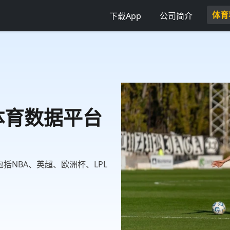
体育
下载App
公司简介
威体育数据平台
括NBA、英超、欧洲杯、LPL
。