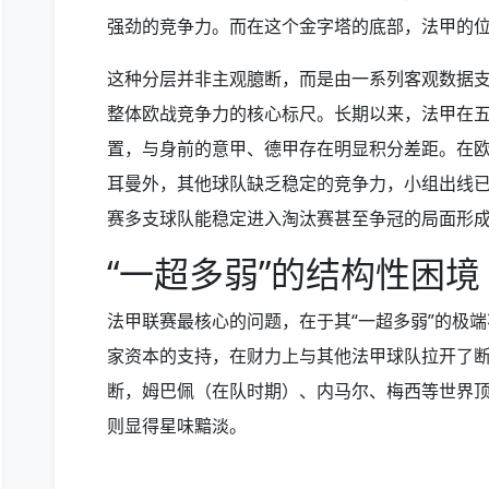
强劲的竞争力。而在这个金字塔的底部，法甲的
这种分层并非主观臆断，而是由一系列客观数据
整体欧战竞争力的核心标尺。长期以来，法甲在
置，与身前的意甲、德甲存在明显积分差距。在
耳曼外，其他球队缺乏稳定的竞争力，小组出线
赛多支球队能稳定进入淘汰赛甚至争冠的局面形
“一超多弱”的结构性困境
法甲联赛最核心的问题，在于其“一超多弱”的极
家资本的支持，在财力上与其他法甲球队拉开了
断，姆巴佩（在队时期）、内马尔、梅西等世界
则显得星味黯淡。