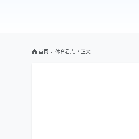
首页
/
体育看点
/ 正文