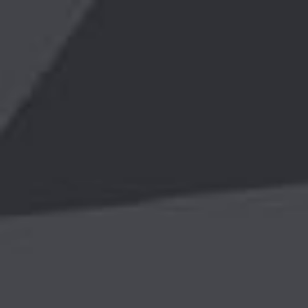
立即注册
OD官方
官网 · 权
OD官方 OFFICIAL WEBSITE
自2022年创立以来，
OD官方
致力于为用户提供包
在内的热门赛事直播与数据服务，广受用户信赖
立即下载OD官方APP