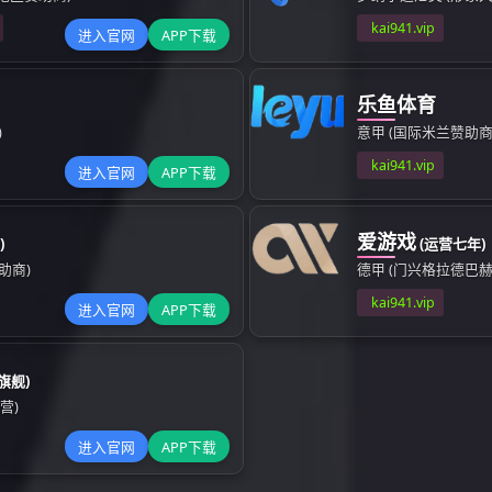
实时异常拦截
系统对异常请求进行即
扰。
版本更新记录
点击查看每次更新的重点改动，OD官方将持续优化用户体验。