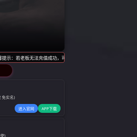
别与权限隔离，为OD官方平台用户建立第一道防线。
保障数据在OD官方体系中传输过程的完整性与保密性。
配日志溯源功能，协助事后安全验证与应急响应。