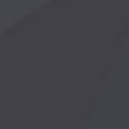
的数字化观赛体验。我们整合
高清赛
亚、中东、欧洲等区域建立了本地化技
续增长，深受广大体育爱好者喜爱。
于成为全球领先的OD官方平台。