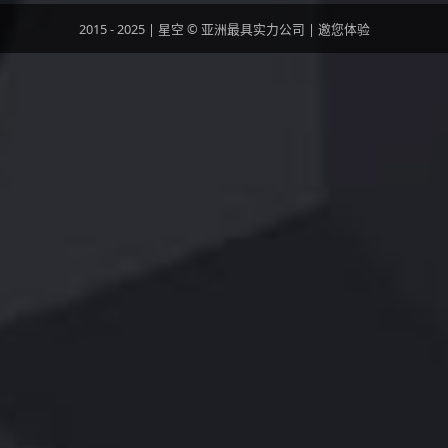
移。
推荐。
，适合OD官方用户快速上手。