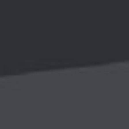
下载App
公司简介
体育
威体育数据平台
括NBA、英超、欧洲杯、LPL
。