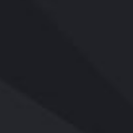
使命
我们始终以科技驱动、服务导向为核心，力求打造
育数据与直播生态。
OD官方积极拓展创新边界，以高效响应用户需求
优势与服务口碑。
，从细节中优化每一次访问体验。
撑平台运行，提升数据响应速度与准确度。
标准，构建值得信赖的体育信息环境。