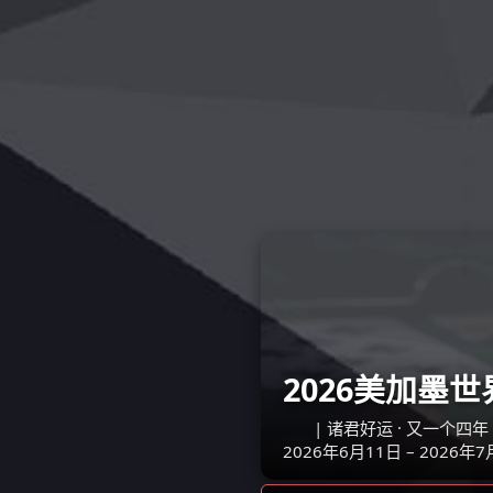
立即注册
1. 本应用是否会收集我
是的，OD官方平台在提
务体验。
2. 收集这些信息的目的是
3. 我的信息会被共享或出