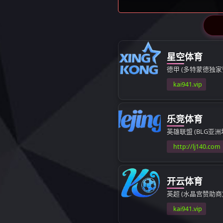
4. 我的信息会保存多久
5. 我能修改或删除我的信
6. 如何联系我们处理隐
OD官
常见风险威胁