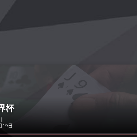
下载App
公司简介
体育
隐私政策
的个人信息？
供赛事服务过程中会依据权限收集基础资料（如手机号、设备信
什么？
售吗？