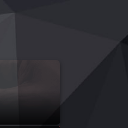
看点
息、使用记录等）以提升服