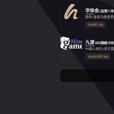
暴力破解尝试
账户冒用登录
中间人劫持
数据泄露与滥用
非法脚本注入
推荐网站