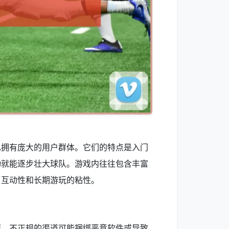
也拥有庞大的用户群体。它们的特点是入门
动就能逐步壮大球队。游戏内往往包含丰富
了互动性和长期游玩的粘性。
骤。不正规的渠道可能捆绑恶意软件或导致