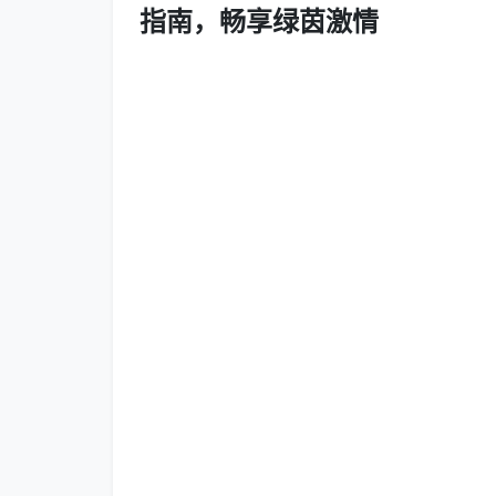
指南，畅享绿茵激情