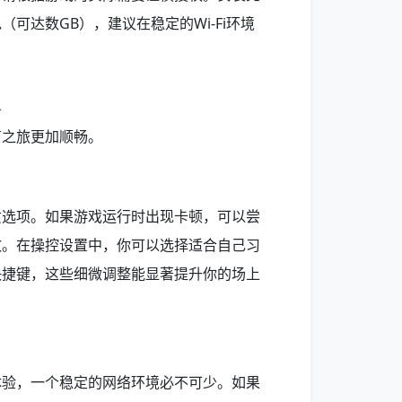
可达数GB），建议在稳定的Wi-Fi环境
议
茵之旅更加顺畅。
质选项。如果游戏运行时出现卡顿，可以尝
效。在操控设置中，你可以选择适合自己习
快捷键，这些细微调整能显著提升你的场上
体验，一个稳定的网络环境必不可少。如果