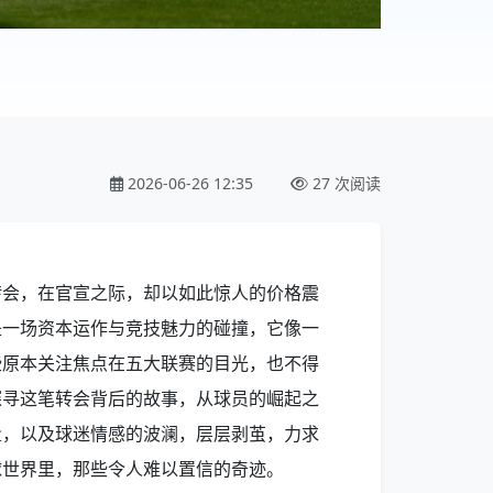
2026-06-26 12:35
27 次阅读
转会，在官宣之际，却以如此惊人的价格震
是一场资本运作与竞技魅力的碰撞，它像一
些原本关注焦点在五大联赛的目光，也不得
探寻这笔转会背后的故事，从球员的崛起之
量，以及球迷情感的波澜，层层剥茧，力求
球世界里，那些令人难以置信的奇迹。