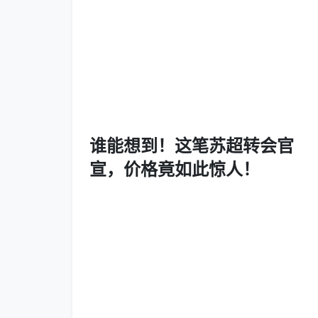
谁能想到！这笔苏超转会官
宣，价格竟如此惊人！