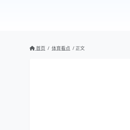
首页
/
体育看点
/ 正文